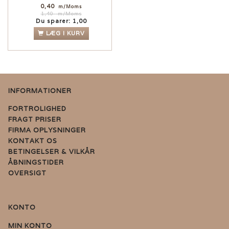
0,40
m/Moms
1,40
m/Moms
Du sparer:
1,00
LÆG I KURV
INFORMATIONER
FORTROLIGHED
FRAGT PRISER
FIRMA OPLYSNINGER
KONTAKT OS
BETINGELSER & VILKÅR
ÅBNINGSTIDER
OVERSIGT
KONTO
MIN KONTO