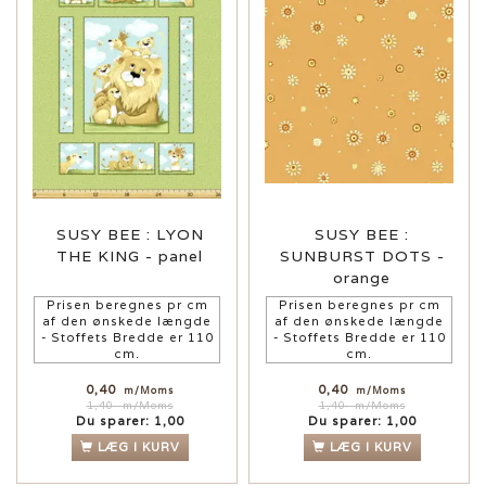
SUSY BEE : LYON
SUSY BEE :
THE KING - panel
SUNBURST DOTS -
orange
Prisen beregnes pr cm
Prisen beregnes pr cm
af den ønskede længde
af den ønskede længde
- Stoffets Bredde er 110
- Stoffets Bredde er 110
cm.
cm.
0,40
0,40
m/Moms
m/Moms
1,40
m/Moms
1,40
m/Moms
Du sparer:
1,00
Du sparer:
1,00
LÆG I KURV
LÆG I KURV