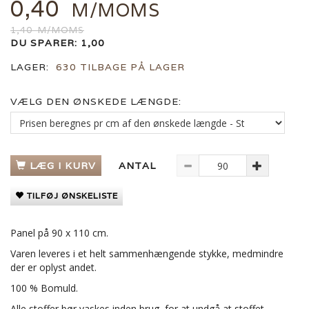
0,40
M/MOMS
1,40
M/MOMS
DU SPARER:
1,00
LAGER:
630 TILBAGE PÅ LAGER
VÆLG DEN ØNSKEDE LÆNGDE:
LÆG I KURV
ANTAL
TILFØJ ØNSKELISTE
Panel på 90 x 110 cm.
Varen leveres i et helt sammenhængende stykke, medmindre
der er oplyst andet.
100 % Bomuld.
Alle stoffer bør vaskes inden brug, for at undgå at stoffet