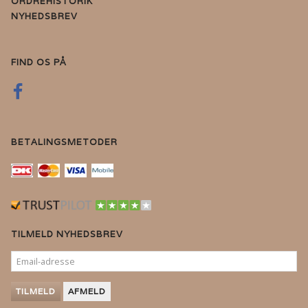
ORDREHISTORIK
NYHEDSBREV
FIND OS PÅ
BETALINGSMETODER
TILMELD NYHEDSBREV
EMAIL-
ADRESSE
TILMELD
AFMELD