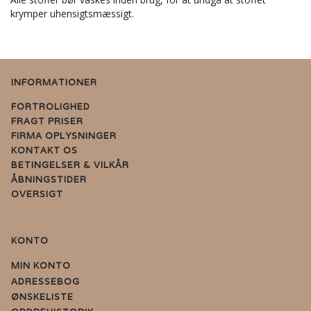
krymper uhensigtsmæssigt.
INFORMATIONER
FORTROLIGHED
FRAGT PRISER
FIRMA OPLYSNINGER
KONTAKT OS
BETINGELSER & VILKÅR
ÅBNINGSTIDER
OVERSIGT
KONTO
MIN KONTO
ADRESSEBOG
ØNSKELISTE