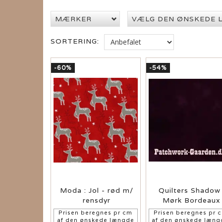
MÆRKER
VÆLG DEN ØNSKEDE 
SORTERING:
-60%
-54%
Moda : Jol - rød m/
Quilters Shadow 
rensdyr
Mørk Bordeaux
Prisen beregnes pr cm
Prisen beregnes pr 
af den ønskede længde
af den ønskede læng