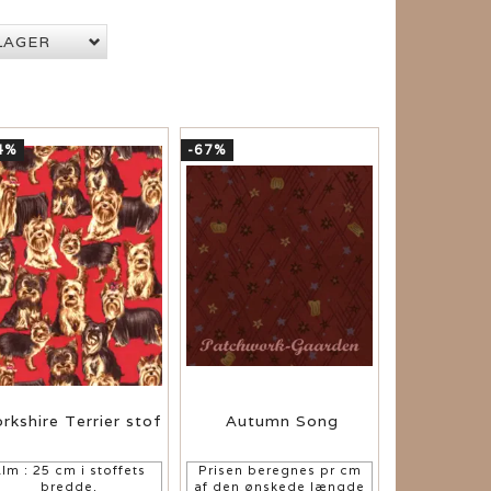
LAGER
4%
-67%
rkshire Terrier stof
Autumn Song
lm : 25 cm i stoffets
Prisen beregnes pr cm
bredde.
af den ønskede længde