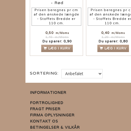
- Rød
Prisen beregnes pr cm
Prisen beregnes pr 
af den ønskede længde
af den ønskede læng
- Stoffets Bredde er
- Stoffets Bredde e
110 cm.
110 cm.
0,50
0,40
m/Moms
m/Moms
1,40
m/Moms
1,20
m/Moms
Du sparer:
0,90
Du sparer:
0,80
LÆG I KURV
LÆG I KURV
SORTERING:
INFORMATIONER
FORTROLIGHED
FRAGT PRISER
FIRMA OPLYSNINGER
KONTAKT OS
BETINGELSER & VILKÅR