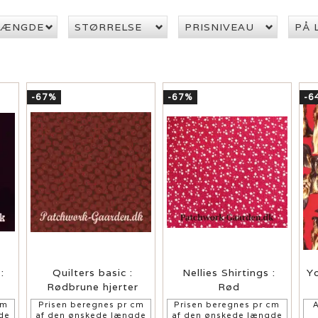
LÆNGDE
STØRRELSE
PRISNIVEAU
PÅ 
-67%
-67%
-6
:
Quilters basic :
Nellies Shirtings :
Yo
Rødbrune hjerter
Rød
cm
Prisen beregnes pr cm
Prisen beregnes pr cm
A
de
af den ønskede længde
af den ønskede længde