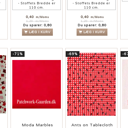
r
- Stoffets Bredde er
- Stoffets Bredde er
110 cm.
110 cm.
0,40
0,40
m/Moms
m/Moms
1,20
m/Moms
1,20
m/Moms
Du sparer:
0,80
Du sparer:
0,80
LÆG I KURV
LÆG I KURV
-71%
-69%
-6
Moda Marbles
Ants on Tablecloth