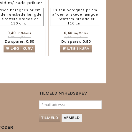
vid m/ røde prikker
risen beregnes pr cm
Prisen beregnes pr cm
f den ønskede længde
af den ønskede længde
- Stoffets Bredde er
- Stoffets Bredde er
110 cm.
110 cm.
0,40
0,40
m/Moms
m/Moms
1,20
m/Moms
1,30
m/Moms
Du sparer:
0,80
Du sparer:
0,90
LÆG I KURV
LÆG I KURV
TILMELD NYHEDSBREV
EMAIL-
ADRESSE
TILMELD
AFMELD
TODER