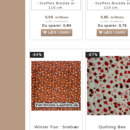
- Stoffets Bredde er
- Stoffets Bredde e
110 cm.
110 cm.
0,56
0,65
m/Moms
m/Moms
1,40
m/Moms
1,40
m/Moms
Du sparer:
0,84
Du sparer:
0,75
LÆG I KURV
LÆG I KURV
-64%
-67%
Winter Fun : Snebær
Quilting Bee