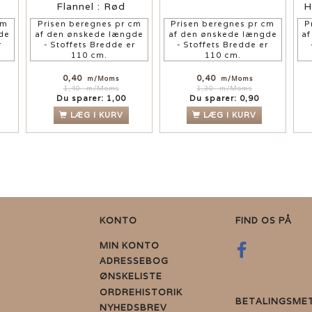
Flannel : Rød
H
cm
Prisen beregnes pr cm
Prisen beregnes pr cm
P
de
af den ønskede længde
af den ønskede længde
a
r
- Stoffets Bredde er
- Stoffets Bredde er
110 cm.
110 cm.
0,40
0,40
m/Moms
m/Moms
1,40
m/Moms
1,30
m/Moms
Du sparer:
1,00
Du sparer:
0,90
LÆG I KURV
LÆG I KURV
KONTO
FIND OS PÅ
MIN KONTO
ADRESSEBOG
ØNSKELISTE
ORDREHISTORIK
BETALINGSME
NYHEDSBREV