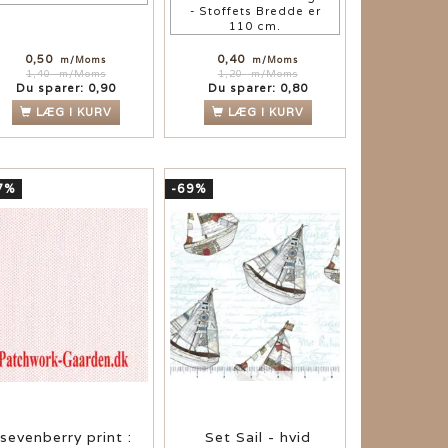
- Stoffets Bredde er
110 cm.
0,50
0,40
m/Moms
m/Moms
1,40
m/Moms
1,20
m/Moms
Du sparer:
0,90
Du sparer:
0,80
LÆG I KURV
LÆG I KURV
7%
-69%
sevenberry print :
Set Sail - hvid