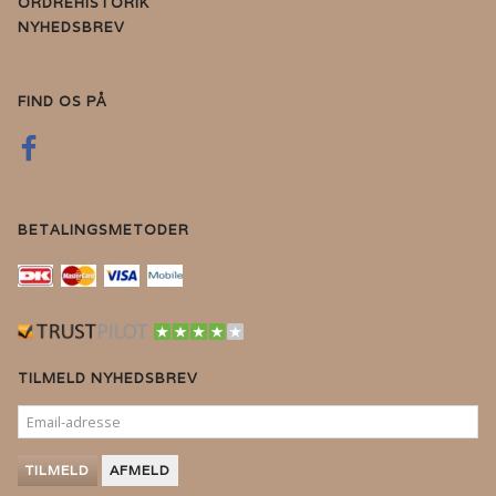
ORDREHISTORIK
NYHEDSBREV
FIND OS PÅ
BETALINGSMETODER
TILMELD NYHEDSBREV
EMAIL-
ADRESSE
TILMELD
AFMELD