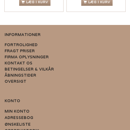
LÆG I KURV
LÆG I KURV
INFORMATIONER
FORTROLIGHED
FRAGT PRISER
FIRMA OPLYSNINGER
KONTAKT OS
BETINGELSER & VILKÅR
ÅBNINGSTIDER
OVERSIGT
KONTO
MIN KONTO
ADRESSEBOG
ØNSKELISTE