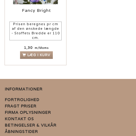
Fancy Bright
Prisen beregnes pr cm
af den ønskede længde
- Stoffets Bredde er 110
cm.
1,30
m/Moms
LÆG I KURV
INFORMATIONER
FORTROLIGHED
FRAGT PRISER
FIRMA OPLYSNINGER
KONTAKT OS
BETINGELSER & VILKÅR
ÅBNINGSTIDER