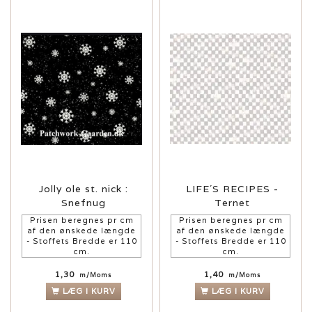
Jolly ole st. nick :
LIFE´S RECIPES -
Snefnug
Ternet
Prisen beregnes pr cm
Prisen beregnes pr cm
af den ønskede længde
af den ønskede længde
- Stoffets Bredde er 110
- Stoffets Bredde er 110
cm.
cm.
1,30
1,40
m/Moms
m/Moms
LÆG I KURV
LÆG I KURV