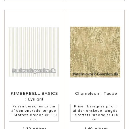
KIMBERBELL BASICS
Chameleon : Taupe
: Lys grå
Prisen beregnes pr cm
Prisen beregnes pr cm
af den ønskede længde
af den ønskede længde
- Stoffets Bredde er 110
- Stoffets Bredde er 110
cm.
cm.
1,30
1,40
m/Moms
m/Moms