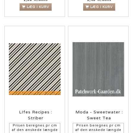
LÆG I KURV
LÆG I KURV
LIfes Recipes :
Moda - Sweetwater :
Striber
Sweet Tea
Prisen beregnes pr cm
Prisen beregnes pr cm
af den ønskede længde
af den ønskede længde