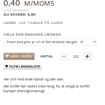
0,40
M/MOMS
1,30
M/MOMS
DU SPARER:
0,90
LAGER:
220 TILBAGE PÅ LAGER
VÆLG DEN ØNSKEDE LÆNGDE:
LÆG I KURV
ANTAL
TILFØJ ØNSKELISTE
Hør stof med hvide hjerter og sølv støv.
Alle stoffer bør vaskes inden brug, for at undgå at stoffet
krymper uhensigtsmæssigt.