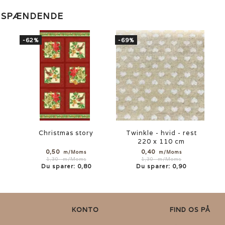
E SPÆNDENDE
-62%
-69%
Christmas story
Twinkle - hvid - rest
220 x 110 cm
0,50
0,40
m/Moms
m/Moms
1,30
m/Moms
1,30
m/Moms
Du sparer:
0,80
Du sparer:
0,90
KONTO
FIND OS PÅ