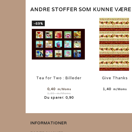
ANDRE STOFFER SOM KUNNE VÆR
-69%
Tea for Two : Billeder
Give Thanks
0,40
1,40
m/Moms
m/Moms
1,30
m/Moms
Du sparer:
0,90
INFORMATIONER