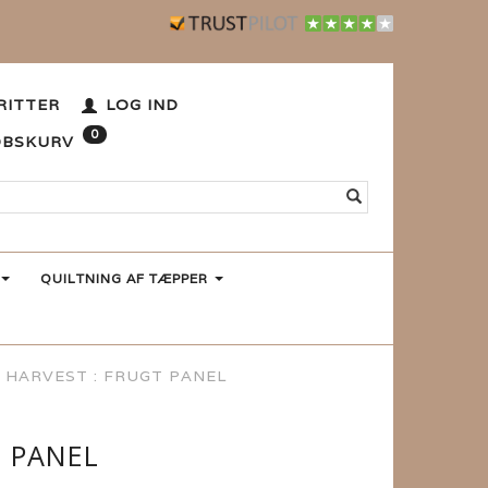
RITTER
LOG IND
0
ØBSKURV
QUILTNING AF TÆPPER
 HARVEST : FRUGT PANEL
T PANEL