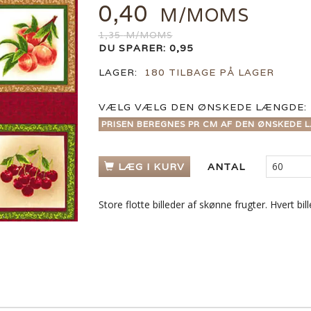
0,40
M/MOMS
1,35
M/MOMS
DU SPARER:
0,95
LAGER:
180 TILBAGE PÅ LAGER
VÆLG
VÆLG DEN ØNSKEDE LÆNGDE:
PRISEN BEREGNES PR CM AF DEN ØNSKEDE L
LÆG I KURV
ANTAL
Store flotte billeder af skønne frugter. Hvert bi