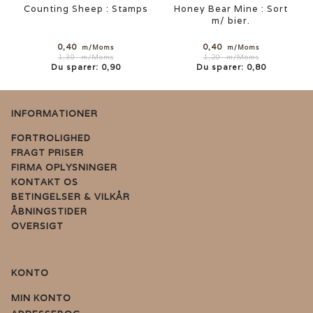
Counting Sheep : Stamps
Honey Bear Mine : Sort
m/ bier.
0,40
0,40
m/Moms
m/Moms
1,30
m/Moms
1,20
m/Moms
Du sparer:
0,90
Du sparer:
0,80
INFORMATIONER
FORTROLIGHED
FRAGT PRISER
FIRMA OPLYSNINGER
KONTAKT OS
BETINGELSER & VILKÅR
ÅBNINGSTIDER
OVERSIGT
KONTO
MIN KONTO