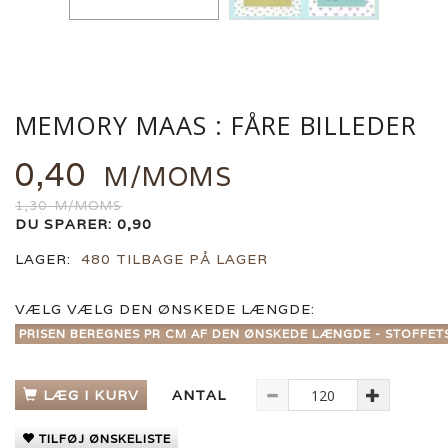
MEMORY MAAS : FÅRE BILLEDER
0,40
M/MOMS
1,30
M/MOMS
DU SPARER:
0,90
LAGER:
480 TILBAGE PÅ LAGER
VÆLG
VÆLG DEN ØNSKEDE LÆNGDE:
PRISEN BEREGNES PR CM AF DEN ØNSKEDE LÆNGDE - STOFFET
LÆG I KURV
ANTAL
TILFØJ ØNSKELISTE