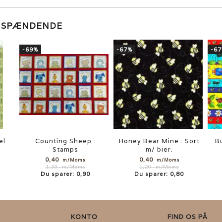
E SPÆNDENDE
-69%
-67%
-6
el
Counting Sheep :
Honey Bear Mine : Sort
Bu
Stamps
m/ bier.
0,40
0,40
m/Moms
m/Moms
1,30
m/Moms
1,20
m/Moms
Du sparer:
0,90
Du sparer:
0,80
KONTO
FIND OS PÅ