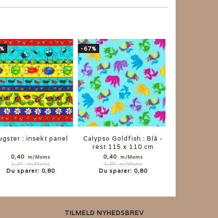
7%
-67%
gster : insekt panel
Calypso Goldfish : Blå -
rest 115 x 110 cm
0,40
0,40
m/Moms
m/Moms
1,20
m/Moms
1,20
m/Moms
Du sparer:
0,80
Du sparer:
0,80
TILMELD NYHEDSBREV