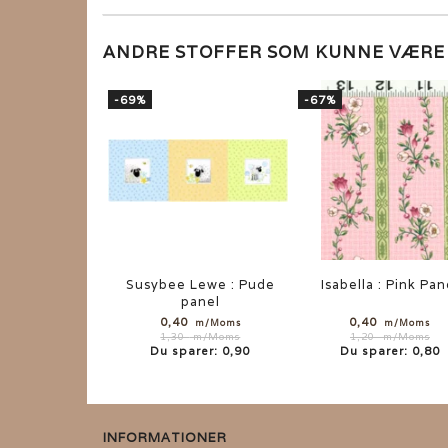
ANDRE STOFFER SOM KUNNE VÆR
-69%
-67%
Susybee Lewe : Pude
Isabella : Pink Pan
panel
0,40
0,40
m/Moms
m/Moms
1,20
m/Moms
1,30
m/Moms
Du sparer:
0,80
Du sparer:
0,90
INFORMATIONER