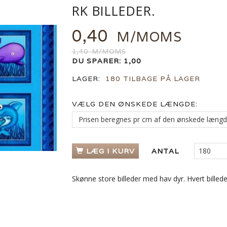
RK BILLEDER.
0,40
M/MOMS
1,40
M/MOMS
DU SPARER:
1,00
LAGER:
180 TILBAGE PÅ LAGER
VÆLG DEN ØNSKEDE LÆNGDE:
LÆG I KURV
ANTAL
Skønne store billeder med hav dyr. Hvert billede