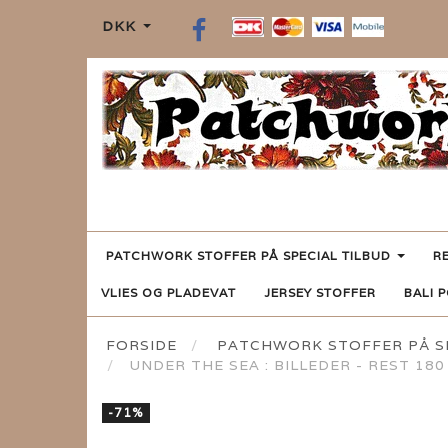
DKK
PATCHWORK STOFFER PÅ SPECIAL TILBUD
R
VLIES OG PLADEVAT
JERSEY STOFFER
BALI 
FORSIDE
PATCHWORK STOFFER PÅ SP
UNDER THE SEA : BILLEDER - REST 180 
-71%