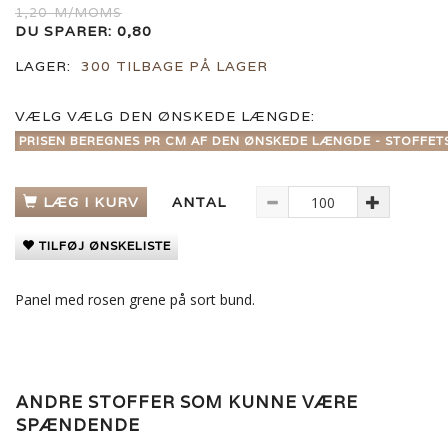
1,20
M/MOMS
DU SPARER:
0,80
LAGER:
300 TILBAGE PÅ LAGER
VÆLG
VÆLG DEN ØNSKEDE LÆNGDE:
PRISEN BEREGNES PR CM AF DEN ØNSKEDE LÆNGDE - STOFFET
LÆG I KURV
ANTAL
TILFØJ ØNSKELISTE
Panel med rosen grene på sort bund.
ANDRE STOFFER SOM KUNNE VÆRE
SPÆNDENDE