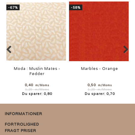
-67%
-58%
Moda : Muslin Mates -
Marbles - Orange
Fødder
0,40
0,50
m/Moms
m/Moms
1,20
m/Moms
1,20
m/Moms
Du sparer:
0,80
Du sparer:
0,70
INFORMATIONER
FORTROLIGHED
FRAGT PRISER