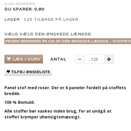
1,20
M/MOMS
DU SPARER:
0,80
LAGER:
125 TILBAGE PÅ LAGER
VÆLG
VÆLG DEN ØNSKEDE LÆNGDE:
PRISEN BEREGNES PR CM AF DEN ØNSKEDE LÆNGDE - STOFFET
LÆG I KURV
ANTAL
TILFØJ ØNSKELISTE
Panel stof med roser. Der er 6 paneler fordelt på stoffets
bredde.
100 % Bomuld.
Alle stoffer bør vaskes inden brug, for at undgå at
stoffet krymper uhensigtsmæssigt.