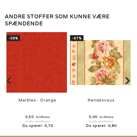
ANDRE STOFFER SOM KUNNE VÆRE
SPÆNDENDE
-58%
-67%
Marbles - Orange
Rendezvous
0,50
0,40
m/Moms
m/Moms
1,20
m/Moms
1,20
m/Moms
Du sparer:
0,70
Du sparer:
0,80