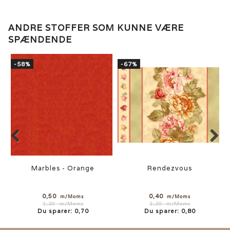
ANDRE STOFFER SOM KUNNE VÆRE
SPÆNDENDE
-58%
-67%
Marbles - Orange
Rendezvous
0,50
0,40
m/Moms
m/Moms
1,20
m/Moms
1,20
m/Moms
Du sparer:
0,70
Du sparer:
0,80