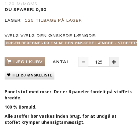
1,20
M/MOMS
DU SPARER:
0,80
LAGER:
125 TILBAGE PÅ LAGER
VÆLG
VÆLG DEN ØNSKEDE LÆNGDE:
PRISEN BEREGNES PR CM AF DEN ØNSKEDE LÆNGDE - STOFFET
LÆG I KURV
ANTAL
TILFØJ ØNSKELISTE
Panel stof med roser. Der er 6 paneler fordelt på stoffets
bredde.
100 % Bomuld.
Alle stoffer bør vaskes inden brug, for at undgå at
stoffet krymper uhensigtsmæssigt.