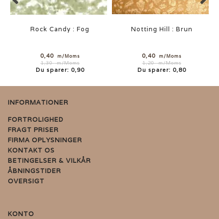
Rock Candy : Fog
Notting Hill : Brun
0,40
0,40
m/Moms
m/Moms
1,30
m/Moms
1,20
m/Moms
Du sparer:
0,90
Du sparer:
0,80
INFORMATIONER
FORTROLIGHED
FRAGT PRISER
FIRMA OPLYSNINGER
KONTAKT OS
BETINGELSER & VILKÅR
ÅBNINGSTIDER
OVERSIGT
KONTO