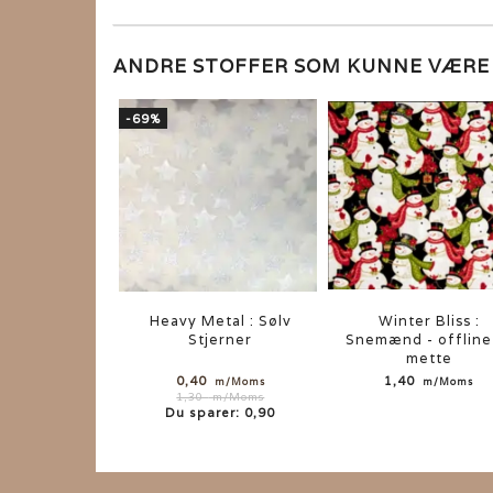
ANDRE STOFFER SOM KUNNE VÆR
-69%
Heavy Metal : Sølv
Winter Bliss :
Stjerner
Snemænd - offline
mette
0,40
1,40
m/Moms
m/Moms
1,30
m/Moms
Du sparer:
0,90