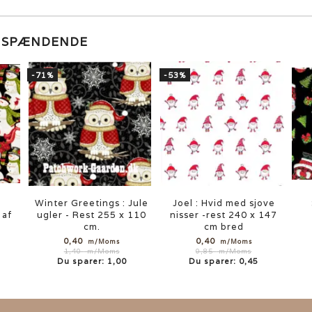
E SPÆNDENDE
-71%
-53%
Winter Greetings : Jule
Joel : Hvid med sjove
 af
ugler - Rest 255 x 110
nisser -rest 240 x 147
cm.
cm bred
0,40
0,40
m/Moms
m/Moms
1,40
m/Moms
0,85
m/Moms
Du sparer:
1,00
Du sparer:
0,45