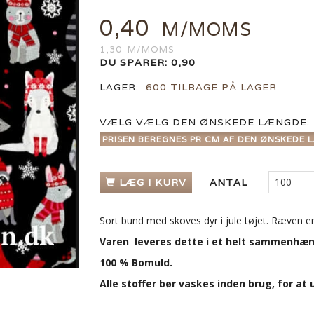
0,40
M/MOMS
1,30
M/MOMS
DU SPARER:
0,90
LAGER:
600 TILBAGE PÅ LAGER
VÆLG
VÆLG DEN ØNSKEDE LÆNGDE:
PRISEN BEREGNES PR CM AF DEN ØNSKEDE L
LÆG I KURV
ANTAL
Sort bund med skoves dyr i jule tøjet. Ræven e
Varen leveres dette i et helt sammenhæn
100 % Bomuld.
Alle stoffer bør vaskes inden brug, for a