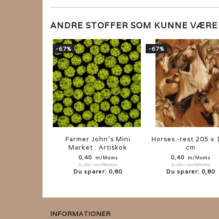
ANDRE STOFFER SOM KUNNE VÆR
-67%
-67%
Farmer John's Mini
Horses -rest 205 x
Market : Artiskok
cm
0,40
0,40
m/Moms
m/Moms
1,20
m/Moms
1,20
m/Moms
Du sparer:
0,80
Du sparer:
0,80
INFORMATIONER