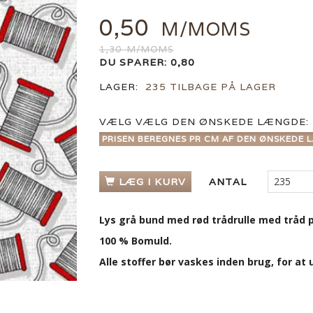
0,50
M/MOMS
1,30
M/MOMS
DU SPARER:
0,80
LAGER:
235 TILBAGE PÅ LAGER
VÆLG
VÆLG DEN ØNSKEDE LÆNGDE:
PRISEN BEREGNES PR CM AF DEN ØNSKEDE L
LÆG I KURV
ANTAL
Lys grå bund med rød trådrulle med tråd p
100 % Bomuld.
Alle stoffer bør vaskes inden brug, for a