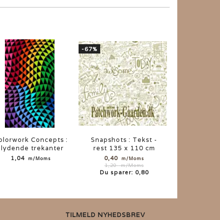
-67%
olorwork Concepts :
Snapshots : Tekst -
flydende trekanter
rest 135 x 110 cm
1,04
0,40
m/Moms
m/Moms
1,20
m/Moms
Du sparer:
0,80
TILMELD NYHEDSBREV