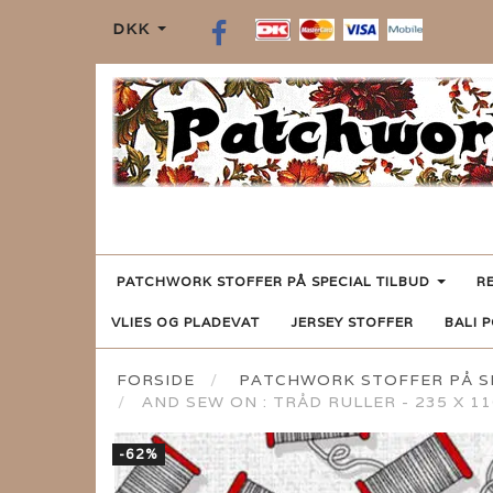
DKK
PATCHWORK STOFFER PÅ SPECIAL TILBUD
R
VLIES OG PLADEVAT
JERSEY STOFFER
BALI 
FORSIDE
PATCHWORK STOFFER PÅ SP
AND SEW ON : TRÅD RULLER - 235 X 1
-62%