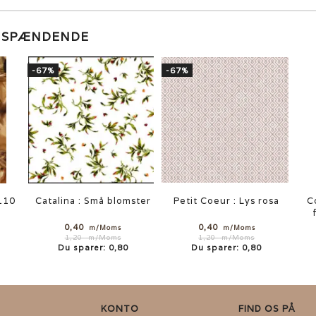
E SPÆNDENDE
-67%
-67%
 110
Catalina : Små blomster
Petit Coeur : Lys rosa
C
0,40
0,40
m/Moms
m/Moms
1,20
m/Moms
1,20
m/Moms
Du sparer:
0,80
Du sparer:
0,80
KONTO
FIND OS PÅ