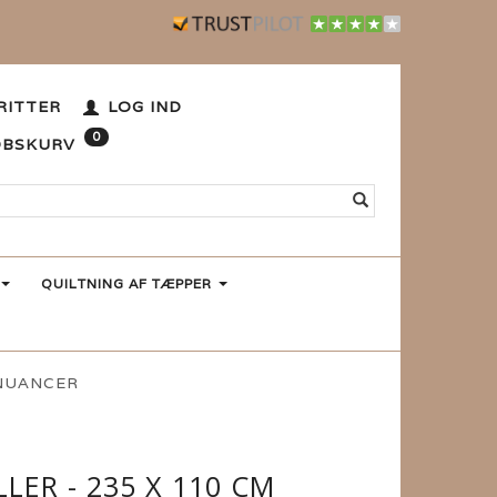
RITTER
LOG IND
0
ØBSKURV
QUILTNING AF TÆPPER
 NUANCER
LER - 235 X 110 CM