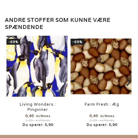
ANDRE STOFFER SOM KUNNE VÆRE
SPÆNDENDE
-69%
-69%
Living Wonders :
Farm Fresh : Æg
Pingviner
0,40
0,40
m/Moms
m/Moms
1,30
m/Moms
1,30
m/Moms
Du sparer:
0,90
Du sparer:
0,90