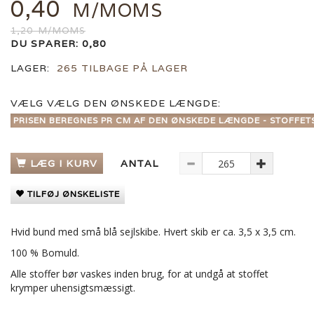
0,40
M/MOMS
1,20
M/MOMS
DU SPARER:
0,80
LAGER:
265 TILBAGE PÅ LAGER
VÆLG
VÆLG DEN ØNSKEDE LÆNGDE:
PRISEN BEREGNES PR CM AF DEN ØNSKEDE LÆNGDE - STOFFET
LÆG I KURV
ANTAL
TILFØJ ØNSKELISTE
Hvid bund med små blå sejlskibe. Hvert skib er ca. 3,5 x 3,5 cm.
100 % Bomuld.
Alle stoffer bør vaskes inden brug, for at undgå at stoffet
krymper uhensigtsmæssigt.