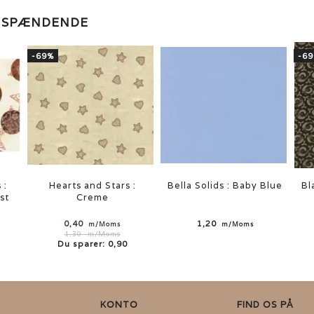
E SPÆNDENDE
-69%
-6
 :
Hearts and Stars :
Bella Solids : Baby Blue
Bl
st
Creme
0,40
1,20
m/Moms
m/Moms
1,30
m/Moms
Du sparer:
0,90
KONTO
FIND OS PÅ