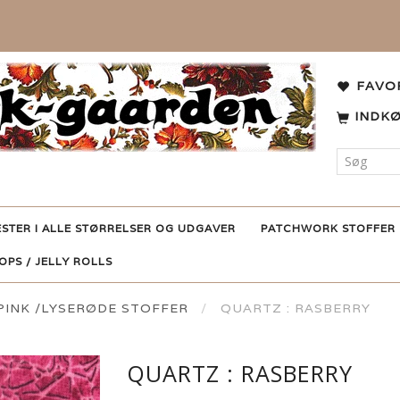
FAVO
INDK
ESTER I ALLE STØRRELSER OG UDGAVER
PATCHWORK STOFFER
POPS / JELLY ROLLS
PINK /LYSERØDE STOFFER
QUARTZ : RASBERRY
QUARTZ : RASBERRY