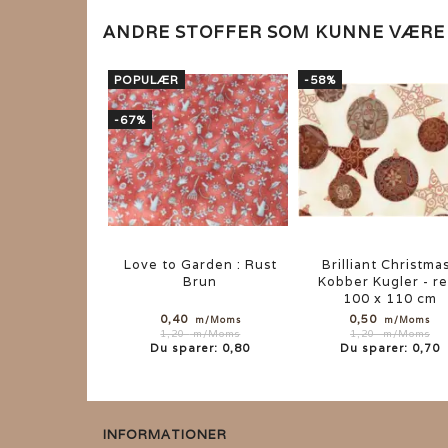
ANDRE STOFFER SOM KUNNE VÆR
POPULÆR
-58%
-67%
Love to Garden : Rust
Brilliant Christmas
Brun
Kobber Kugler - re
100 x 110 cm
0,40
0,50
m/Moms
m/Moms
1,20
m/Moms
1,20
m/Moms
Du sparer:
0,80
Du sparer:
0,70
INFORMATIONER