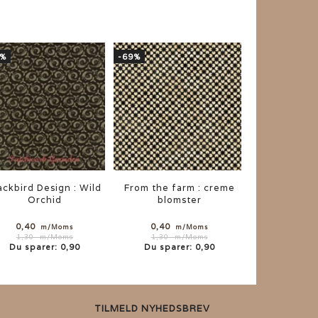
9%
-69%
ackbird Design : Wild
From the farm : creme
Orchid
blomster
0,40
0,40
m/Moms
m/Moms
1,30
m/Moms
1,30
m/Moms
Du sparer:
0,90
Du sparer:
0,90
TILMELD NYHEDSBREV