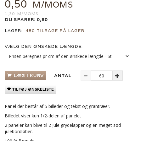
0,50
M/MOMS
1,30
M/MOMS
DU SPARER:
0,80
LAGER:
480 TILBAGE PÅ LAGER
VÆLG DEN ØNSKEDE LÆNGDE:
LÆG I KURV
ANTAL
TILFØJ ØNSKELISTE
Panel der består af 5 billeder og tekst og grantræer.
Billedet viser kun 1/2-delen af panelet
2 paneler kan blive til 2 jule grydelapper og en meget sød
julebordløber.
100 % Bomuld.