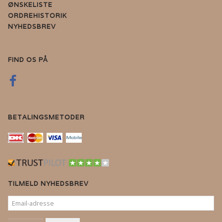
ØNSKELISTE
ORDREHISTORIK
NYHEDSBREV
FIND OS PÅ
BETALINGSMETODER
TILMELD NYHEDSBREV
EMAIL-
ADRESSE