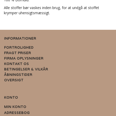
Alle stoffer bør vaskes inden brug, for at undgå at stoffet
krymper uhensigtsmæssigt.
INFORMATIONER
FORTROLIGHED
FRAGT PRISER
FIRMA OPLYSNINGER
KONTAKT OS
BETINGELSER & VILKÅR
ÅBNINGSTIDER
OVERSIGT
KONTO
MIN KONTO
ADRESSEBOG