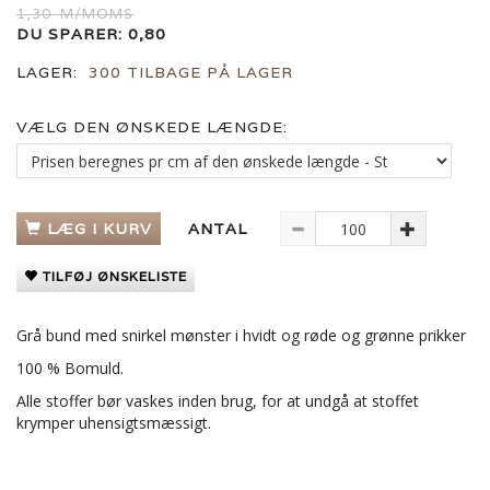
1,30
M/MOMS
DU SPARER:
0,80
LAGER:
300 TILBAGE PÅ LAGER
VÆLG DEN ØNSKEDE LÆNGDE:
LÆG I KURV
ANTAL
TILFØJ ØNSKELISTE
Grå bund med snirkel mønster i hvidt og røde og grønne prikker
100 % Bomuld.
Alle stoffer bør vaskes inden brug, for at undgå at stoffet
krymper uhensigtsmæssigt.