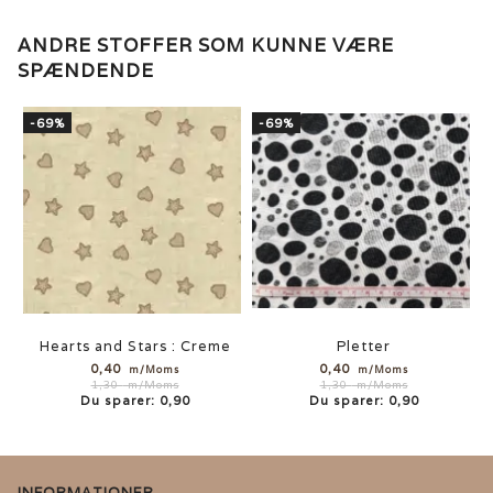
ANDRE STOFFER SOM KUNNE VÆRE
SPÆNDENDE
-69%
-69%
Hearts and Stars : Creme
Pletter
0,40
0,40
m/Moms
m/Moms
1,30
m/Moms
1,30
m/Moms
Du sparer:
0,90
Du sparer:
0,90
INFORMATIONER