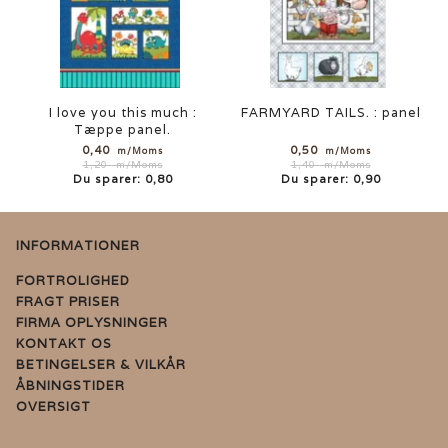
I love you this much :
FARMYARD TAILS. : panel
Tæppe panel.
0,40
0,50
m/Moms
m/Moms
1,20
m/Moms
1,40
m/Moms
Du sparer:
0,80
Du sparer:
0,90
INFORMATIONER
FORTROLIGHED
FRAGT PRISER
FIRMA OPLYSNINGER
KONTAKT OS
BETINGELSER & VILKÅR
ÅBNINGSTIDER
OVERSIGT