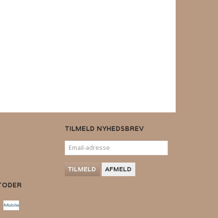
TILMELD NYHEDSBREV
EMAIL-
ADRESSE
TILMELD
AFMELD
TODER