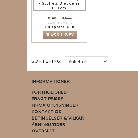
- Stoffets Bredde er
110 cm.
0,40
m/Moms
1,30
m/Moms
Du sparer:
0,90
LÆG I KURV
SORTERING:
INFORMATIONER
FORTROLIGHED
FRAGT PRISER
FIRMA OPLYSNINGER
KONTAKT OS
BETINGELSER & VILKÅR
ÅBNINGSTIDER
OVERSIGT