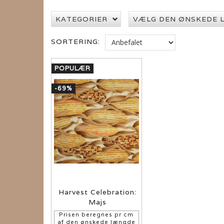
KATEGORIER
VÆLG DEN ØNSKEDE 
SORTERING:
POPULÆR
-69%
Harvest Celebration:
Majs
Prisen beregnes pr cm
af den ønskede længde