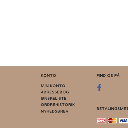
KONTO
FIND OS PÅ
MIN KONTO
ADRESSEBOG
ØNSKELISTE
ORDREHISTORIK
BETALINGSME
NYHEDSBREV