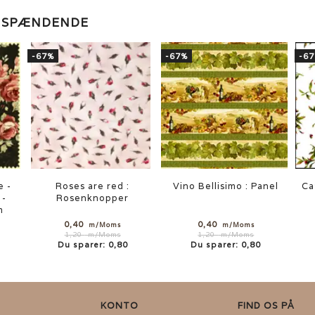
E SPÆNDENDE
-67%
-67%
-6
e -
Roses are red :
Vino Bellisimo : Panel
Ca
 -
Rosenknopper
m
0,40
0,40
m/Moms
m/Moms
1,20
m/Moms
1,20
m/Moms
Du sparer:
0,80
Du sparer:
0,80
KONTO
FIND OS PÅ