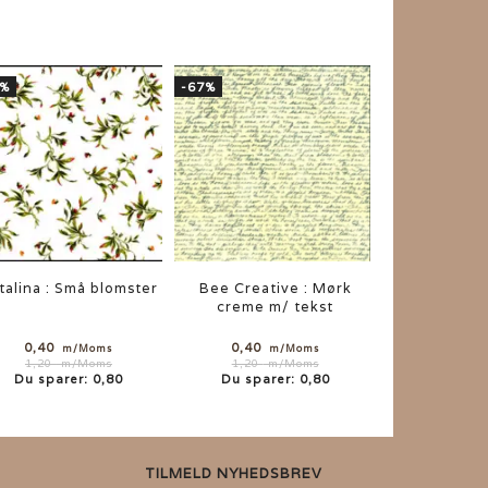
7%
-67%
talina : Små blomster
Bee Creative : Mørk
creme m/ tekst
0,40
0,40
m/Moms
m/Moms
1,20
m/Moms
1,20
m/Moms
Du sparer:
0,80
Du sparer:
0,80
TILMELD NYHEDSBREV