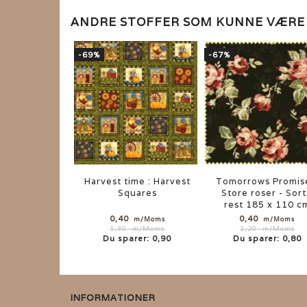
ANDRE STOFFER SOM KUNNE VÆR
-69%
-67%
Harvest time : Harvest
Tomorrows Promis
Squares
Store roser - Sort
rest 185 x 110 c
0,40
0,40
m/Moms
m/Moms
1,30
m/Moms
1,20
m/Moms
Du sparer:
0,90
Du sparer:
0,80
INFORMATIONER