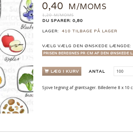
0,40
M/MOMS
1,20
M/MOMS
DU SPARER:
0,80
LAGER:
410 TILBAGE PÅ LAGER
VÆLG
VÆLG DEN ØNSKEDE LÆNGDE:
PRISEN BEREGNES PR CM AF DEN ØNSKEDE L
LÆG I KURV
ANTAL
Sjove tegning af grøntsager. Billederne 8 x 10 