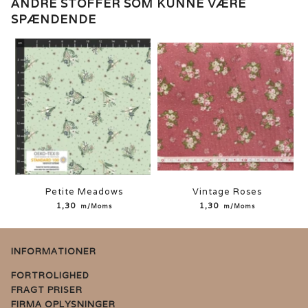
ANDRE STOFFER SOM KUNNE VÆRE
SPÆNDENDE
Petite Meadows
Vintage Roses
1,30
1,30
m/Moms
m/Moms
INFORMATIONER
FORTROLIGHED
FRAGT PRISER
FIRMA OPLYSNINGER