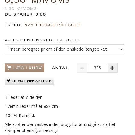
1,30
M/MOMS
DU SPARER:
0,80
LAGER:
325 TILBAGE PÅ LAGER
VÆLG DEN ØNSKEDE LÆNGDE:
LÆG I KURV
ANTAL
TILFØJ ØNSKELISTE
BIlleder af vilde dyr.
Hvert billeder måler 8x8 cm.
'100 % Bomuld.
Alle stoffer bør vaskes inden brug, for at undgå at stoffet
krymper uhensigtsmæssigt.