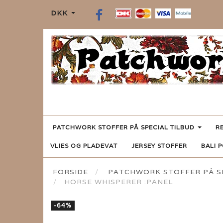
DKK
PATCHWORK STOFFER PÅ SPECIAL TILBUD
R
VLIES OG PLADEVAT
JERSEY STOFFER
BALI 
FORSIDE
PATCHWORK STOFFER PÅ SP
HORSE WHISPERER :PANEL
-64%