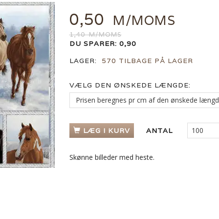
0,50
M/MOMS
1,40
M/MOMS
DU SPARER:
0,90
LAGER:
570 TILBAGE PÅ LAGER
VÆLG DEN ØNSKEDE LÆNGDE:
LÆG I KURV
ANTAL
Skønne billeder med heste.