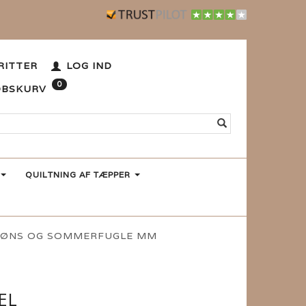
RITTER
LOG IND
0
ØBSKURV
QUILTNING AF TÆPPER
 HØNS OG SOMMERFUGLE MM
EL