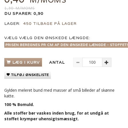
1,30
M/MOMS
DU SPARER:
0,90
LAGER:
450 TILBAGE PÅ LAGER
VÆLG
VÆLG DEN ØNSKEDE LÆNGDE:
PRISEN BEREGNES PR CM AF DEN ØNSKEDE LÆNGDE - STOFFET
LÆG I KURV
ANTAL
TILFØJ ØNSKELISTE
Gylden meleret bund med masser af små billeder af skønne
katte.
100 % Bomuld.
Alle stoffer bør vaskes inden brug, for at undgå at
stoffet krymper uhensigtsmæssigt.