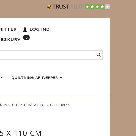
RITTER
LOG IND
0
ØBSKURV
QUILTNING AF TÆPPER
 HØNS OG SOMMERFUGLE MM
5 X 110 CM