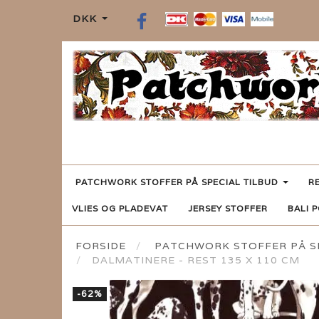
DKK
PATCHWORK STOFFER PÅ SPECIAL TILBUD
R
VLIES OG PLADEVAT
JERSEY STOFFER
BALI 
FORSIDE
PATCHWORK STOFFER PÅ SP
DALMATINERE - REST 135 X 110 CM
-62%