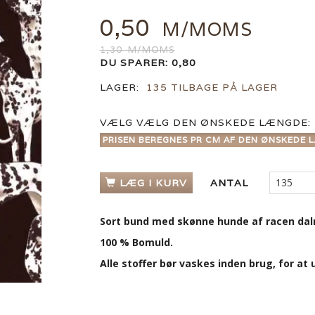
0,50
M/MOMS
1,30
M/MOMS
DU SPARER:
0,80
LAGER:
135 TILBAGE PÅ LAGER
VÆLG
VÆLG DEN ØNSKEDE LÆNGDE:
PRISEN BEREGNES PR CM AF DEN ØNSKEDE L
LÆG I KURV
ANTAL
Sort bund med skønne hunde af racen dalma
100 % Bomuld.
Alle stoffer bør vaskes inden brug, for a