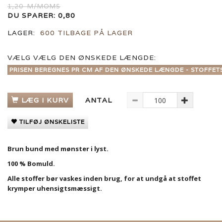
1,20
M/MOMS
DU SPARER:
0,80
LAGER:
600 TILBAGE PÅ LAGER
VÆLG
VÆLG DEN ØNSKEDE LÆNGDE:
PRISEN BEREGNES PR CM AF DEN ØNSKEDE LÆNGDE - STOFFET
LÆG I KURV
ANTAL
TILFØJ ØNSKELISTE
Brun bund med mønster i lyst.
100 % Bomuld.
Alle stoffer bør vaskes inden brug, for at undgå at stoffet
krymper uhensigtsmæssigt.