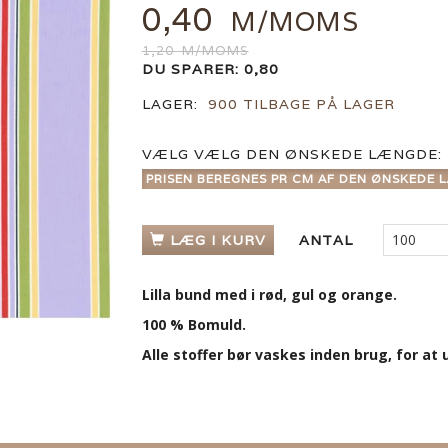
0,40
M/MOMS
1,20
M/MOMS
DU SPARER:
0,80
LAGER:
900 TILBAGE PÅ LAGER
VÆLG
VÆLG DEN ØNSKEDE LÆNGDE:
PRISEN BEREGNES PR CM AF DEN ØNSKEDE L
LÆG I KURV
ANTAL
Lilla bund med i rød, gul og orange.
100 % Bomuld.
Alle stoffer bør vaskes inden brug, for a