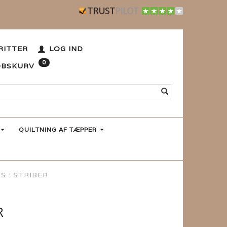
RITTER
LOG IND
0
ØBSKURV
QUILTNING AF TÆPPER
S : STRIBER
R