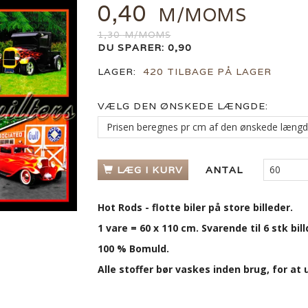
0,40
M/MOMS
1,30
M/MOMS
DU SPARER:
0,90
LAGER:
420 TILBAGE PÅ LAGER
VÆLG DEN ØNSKEDE LÆNGDE:
LÆG I KURV
ANTAL
Hot Rods - flotte biler på store billeder.
1 vare = 60 x 110 cm. Svarende til 6 stk bill
100 % Bomuld.
Alle stoffer bør vaskes inden brug, for a