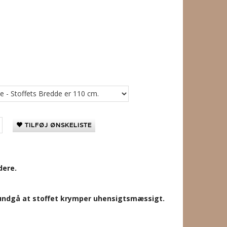
TILFØJ ØNSKELISTE
dere.
t undgå at stoffet krymper uhensigtsmæssigt.