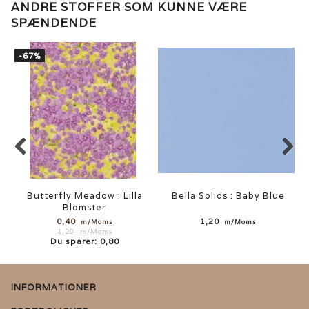
ANDRE STOFFER SOM KUNNE VÆRE
SPÆNDENDE
-67%
Butterfly Meadow : Lilla
Bella Solids : Baby Blue
Blomster
0,40
1,20
m/Moms
m/Moms
1,20
m/Moms
Du sparer:
0,80
INFORMATIONER