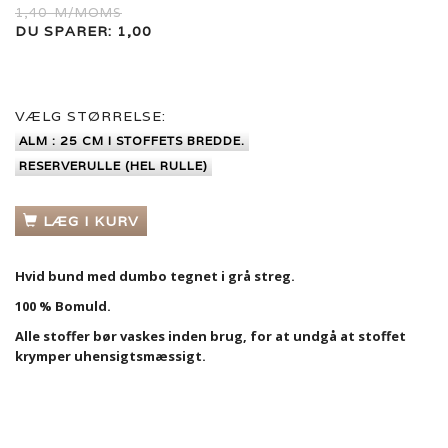
1,40
M/MOMS
DU SPARER:
1,00
VÆLG
STØRRELSE:
ALM : 25 CM I STOFFETS BREDDE.
RESERVERULLE (HEL RULLE)
LÆG I KURV
Hvid bund med dumbo tegnet i grå streg.
100 % Bomuld.
Alle stoffer bør vaskes inden brug, for at undgå at stoffet
krymper uhensigtsmæssigt.