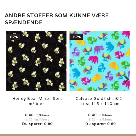
ANDRE STOFFER SOM KUNNE VÆRE
SPÆNDENDE
-67%
-67%
Honey Bear Mine : Sort
Calypso Goldfish : Blå -
m/ bier.
rest 115 x 110 cm
0,40
0,40
m/Moms
m/Moms
1,20
m/Moms
1,20
m/Moms
Du sparer:
0,80
Du sparer:
0,80