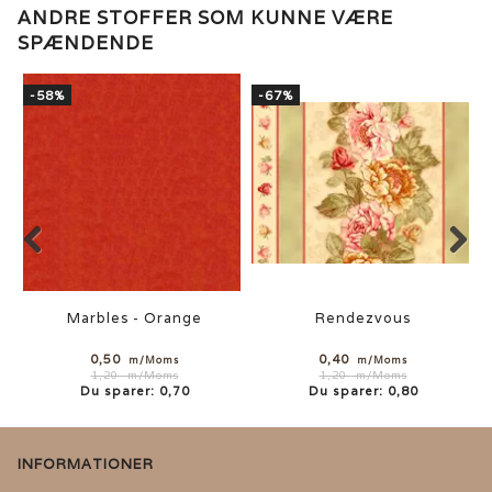
ANDRE STOFFER SOM KUNNE VÆRE
SPÆNDENDE
-58%
-67%
Marbles - Orange
Rendezvous
0,50
0,40
m/Moms
m/Moms
1,20
m/Moms
1,20
m/Moms
Du sparer:
0,70
Du sparer:
0,80
INFORMATIONER