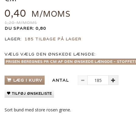
0,40
M/MOMS
1,20
M/MOMS
DU SPARER:
0,80
LAGER:
185 TILBAGE PÅ LAGER
VÆLG
VÆLG DEN ØNSKEDE LÆNGDE:
PRISEN BEREGNES PR CM AF DEN ØNSKEDE LÆNGDE - STOFFET
LÆG I KURV
ANTAL
TILFØJ ØNSKELISTE
Sort bund med store rosen grene.