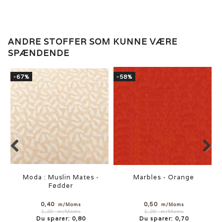
ANDRE STOFFER SOM KUNNE VÆRE
SPÆNDENDE
-67%
-58%
Moda : Muslin Mates -
Marbles - Orange
Fødder
0,40
0,50
m/Moms
m/Moms
1,20
m/Moms
1,20
m/Moms
Du sparer:
0,80
Du sparer:
0,70