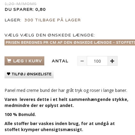
1,20
M/MOMS
DU SPARER:
0,80
LAGER:
300 TILBAGE PÅ LAGER
VÆLG
VÆLG DEN ØNSKEDE LÆNGDE:
PRISEN BEREGNES PR CM AF DEN ØNSKEDE LÆNGDE - STOFFET
LÆG I KURV
ANTAL
TILFØJ ØNSKELISTE
Panel med creme bund der har gråt tryk og roser i lange baner.
Varen leveres dette i et helt sammenhængende stykke,
medmindre der er oplyst andet.
100 % Bomuld.
Alle stoffer bør vaskes inden brug, for at undgå at
stoffet krymper uhensigtsmæssigt.