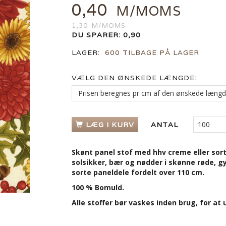
0,40
M/MOMS
1,30
M/MOMS
DU SPARER:
0,90
LAGER:
600 TILBAGE PÅ LAGER
VÆLG DEN ØNSKEDE LÆNGDE:
LÆG I KURV
ANTAL
Skønt panel stof med hhv creme eller sort
solsikker, bær og nødder i skønne røde, g
sorte paneldele fordelt over 110 cm.
100 % Bomuld.
Alle stoffer bør vaskes inden brug, for a