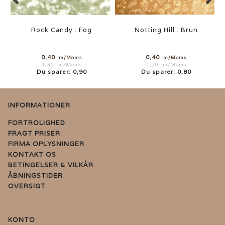
Rock Candy : Fog
Notting Hill : Brun
0,40
0,40
m/Moms
m/Moms
1,30
m/Moms
1,20
m/Moms
Du sparer:
0,90
Du sparer:
0,80
INFORMATIONER
FORTROLIGHED
FRAGT PRISER
FIRMA OPLYSNINGER
KONTAKT OS
BETINGELSER & VILKÅR
ÅBNINGSTIDER
OVERSIGT
KONTO