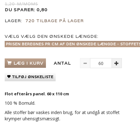
1,20
M/MOMS
DU SPARER:
0,80
LAGER:
720 TILBAGE PÅ LAGER
VÆLG
VÆLG DEN ØNSKEDE LÆNGDE:
PRISEN BEREGNES PR CM AF DEN ØNSKEDE LÆNGDE - STOFFET
LÆG I KURV
ANTAL
TILFØJ ØNSKELISTE
Flot efterårs panel. 60 x 110 cm
100 % Bomuld.
Alle stoffer bør vaskes inden brug, for at undgå at stoffet
krymper uhensigtsmæssigt.