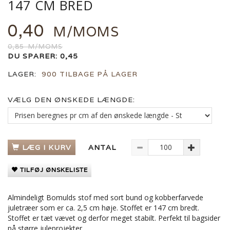
147 CM BRED
0,40
M/MOMS
0,85
M/MOMS
DU SPARER:
0,45
LAGER:
900 TILBAGE PÅ LAGER
VÆLG DEN ØNSKEDE LÆNGDE:
LÆG I KURV
ANTAL
TILFØJ ØNSKELISTE
Almindeligt Bomulds stof med sort bund og kobberfarvede
juletræer som er ca. 2,5 cm høje. Stoffet er 147 cm bredt.
Stoffet er tæt vævet og derfor meget stabilt. Perfekt til bagsider
på større juleprojekter.