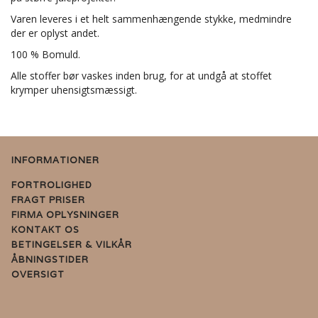
Varen leveres i et helt sammenhængende stykke, medmindre
der er oplyst andet.
100 % Bomuld.
Alle stoffer bør vaskes inden brug, for at undgå at stoffet
krymper uhensigtsmæssigt.
INFORMATIONER
FORTROLIGHED
FRAGT PRISER
FIRMA OPLYSNINGER
KONTAKT OS
BETINGELSER & VILKÅR
ÅBNINGSTIDER
OVERSIGT