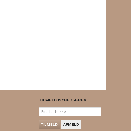
TILMELD NYHEDSBREV
EMAIL-
ADRESSE
TILMELD
AFMELD