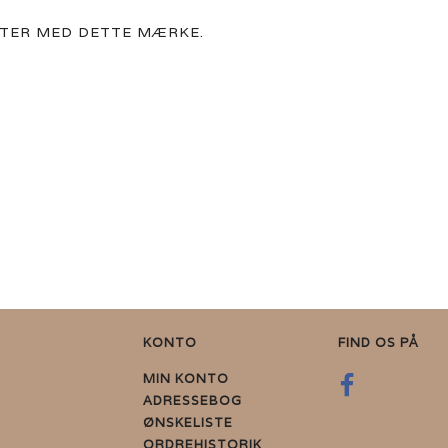
UKTER MED DETTE MÆRKE.
KONTO
FIND OS PÅ
MIN KONTO
ADRESSEBOG
ØNSKELISTE
ORDREHISTORIK