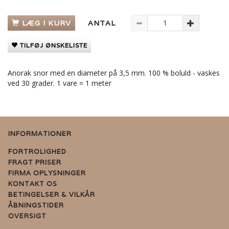
LÆG I KURV
ANTAL
TILFØJ ØNSKELISTE
Anorak snor med en diameter på 3,5 mm. 100 % boluld - vaskes
ved 30 grader. 1 vare = 1 meter
INFORMATIONER
FORTROLIGHED
FRAGT PRISER
FIRMA OPLYSNINGER
KONTAKT OS
BETINGELSER & VILKÅR
ÅBNINGSTIDER
OVERSIGT