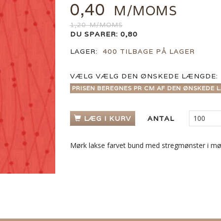
0,40
M/MOMS
1,20
M/MOMS
DU SPARER:
0,80
LAGER:
400 TILBAGE PÅ LAGER
VÆLG
VÆLG DEN ØNSKEDE LÆNGDE:
PRISEN BEREGNES PR CM AF DEN ØNSKEDE L
LÆG I KURV
ANTAL
Mørk lakse farvet bund med stregmønster i mø