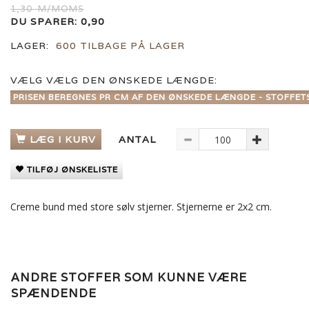
1,30
M/MOMS
DU SPARER:
0,90
LAGER:
600 TILBAGE PÅ LAGER
VÆLG
VÆLG DEN ØNSKEDE LÆNGDE:
PRISEN BEREGNES PR CM AF DEN ØNSKEDE LÆNGDE - STOFFET
LÆG I KURV
ANTAL
TILFØJ ØNSKELISTE
Creme bund med store sølv stjerner. Stjernerne er 2x2 cm.
ANDRE STOFFER SOM KUNNE VÆRE
SPÆNDENDE