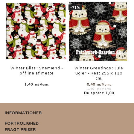
-71%
Winter Bliss : Snemænd -
Winter Greetings : Jule
offline af mette
ugler - Rest 255 x 110
cm.
1,40
0,40
m/Moms
m/Moms
1,40
m/Moms
Du sparer:
1,00
INFORMATIONER
FORTROLIGHED
FRAGT PRISER