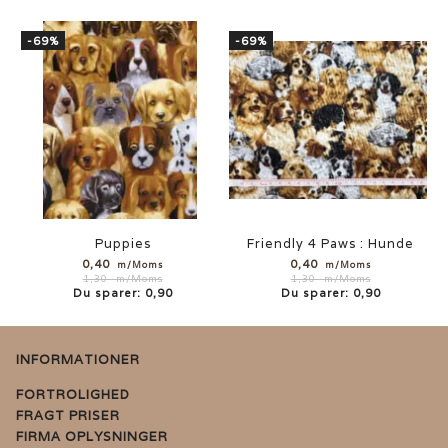
-69%
-69%
Puppies
Friendly 4 Paws : Hunde
0,40
0,40
m/Moms
m/Moms
1,30
m/Moms
1,30
m/Moms
Du sparer:
0,90
Du sparer:
0,90
INFORMATIONER
FORTROLIGHED
FRAGT PRISER
FIRMA OPLYSNINGER