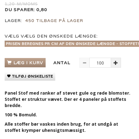
1,20
M/MOMS
DU SPARER:
0,80
LAGER:
450 TILBAGE PÅ LAGER
VÆLG
VÆLG DEN ØNSKEDE LÆNGDE:
PRISEN BEREGNES PR CM AF DEN ØNSKEDE LÆNGDE - STOFFET
LÆG I KURV
ANTAL
TILFØJ ØNSKELISTE
Panel Stof med ranker af støvet gule og røde blomster.
Stoffet er struktur vævet. Der er 4 paneler på stoffets
bredde.
100 % Bomuld.
Alle stoffer bør vaskes inden brug, for at undgå at
stoffet krymper uhensigtsmæssigt.